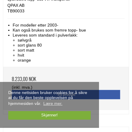
QPAX AB
TB90033
For modeller etter 2003-
Kan også brukes som fremre topp- bue
Leveres som standard i pulverlakk:
sølvgrå
sort glans 80
sort matt
hvit
orange
8.233,00 NOK
(inkl. mva.)
Denne nettsiden bruker cookies for å sikre
Vis produkt
at du får den beste opplevelsen på
hjemmesiden vår.
Lære mer.
Skjønner!