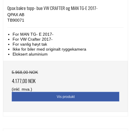
Qpax bakre topp- bue VW CRAFTER og MAN TG-E 2017-
QPAX AB
TB90071
For MAN TG- E 2017-
For VW Crafter 2017-
For vanlig høyt tak
Ikke for biler med originalt ryggekamera
Eloksert aluminium
5.968,00 NOK
4.177,00 NOK
(inkl. mva.)
Vis produkt