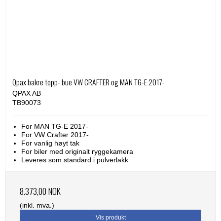
Qpax bakre topp- bue VW CRAFTER og MAN TG-E 2017-
QPAX AB
TB90073
For MAN TG-E 2017-
For VW Crafter 2017-
For vanlig høyt tak
For biler med originalt ryggekamera
Leveres som standard i pulverlakk
8.373,00 NOK
(inkl. mva.)
Vis produkt