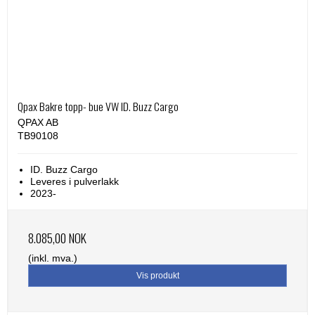
Qpax Bakre topp- bue VW ID. Buzz Cargo
QPAX AB
TB90108
ID. Buzz Cargo
Leveres i pulverlakk
2023-
8.085,00 NOK
(inkl. mva.)
Vis produkt