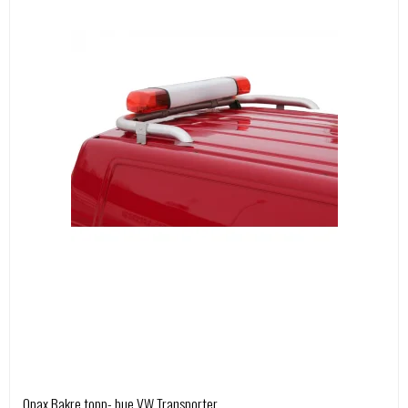
Qpax Bakre topp- bue VW Transporter