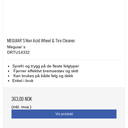
MEGUIAR`S Non Acid Wheel & Tire Cleaner
Meguiar`s
DRTU14332
Syrefri og trygg på de fleste felgtyper
Fjerner effektivt bremsestøv og skitt
Kan brukes på både felg og dekk
Enkel i bruk
363,00 NOK
(inkl. mva.)
Vis produkt