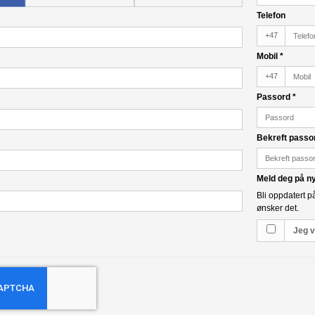
Telefon
+47
Mobil
*
+47
Passord
*
Bekreft pass
Meld deg på n
Bli oppdatert p
ønsker det.
Jeg v