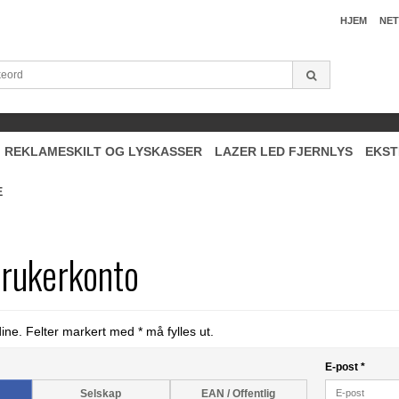
HJEM
NET
REKLAMESKILT OG LYSKASSER
LAZER LED FJERNLYS
EKST
E
brukerkonto
ne. Felter markert med * må fylles ut.
E-post
*
Selskap
EAN / Offentlig