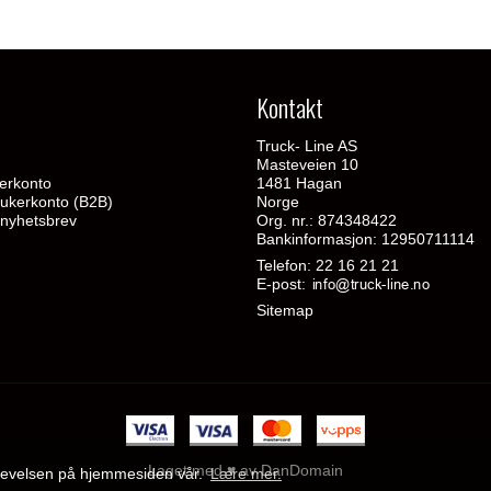
Kontakt
Truck- Line AS
Masteveien 10
erkonto
1481 Hagan
ukerkonto (B2B)
Norge
 nyhetsbrev
Org. nr.: 874348422
Bankinformasjon: 12950711114
Telefon:
22 16 21 21
E-post
:
Sitemap
Laget med ♥ av DanDomain
pplevelsen på hjemmesiden vår.
Lære mer.