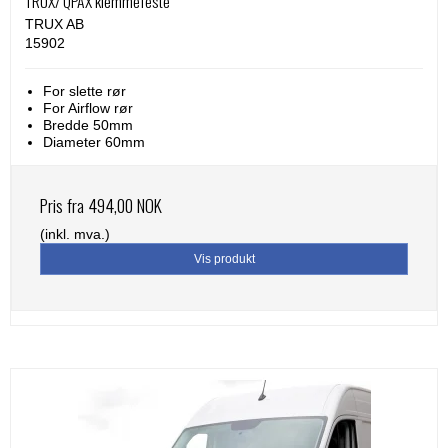
TRUX/ QPAX klemmefeste
TRUX AB
15902
For slette rør
For Airflow rør
Bredde 50mm
Diameter 60mm
Pris fra
494,00 NOK
(inkl. mva.)
Vis produkt