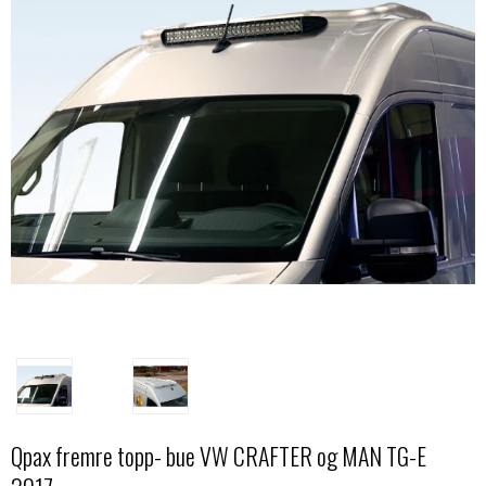
Qpax fremre topp- bue VW CRAFTER og MAN TG-E