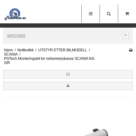
KATEGORIER
Hjem
/
Nettbutikk
/
UTSTYR ETTER BILMODELL
/
SCANIA
/
PGTech Monteringskit for reklamelyskasse SCANIA NG
S/R