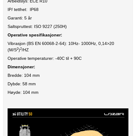
Arbeidslys: ECE R10
IP/ tetthet: IP68
Garanti: 5 år
Saltspruttest: ISO 9227 (250H)
Operative spesifikasjoner:
Vibrasjon (BS EN 60068-2-64): 10Hz- 1000Hz, 0,14>20
2
2
(M/S
)
/HZ
Operative temperaturer: -40C til + 90C
Dimensjoner:
Bredde: 104 mm
Dybde: 58 mm
Høyde: 104 mm