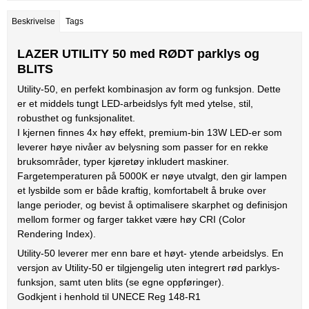
Beskrivelse
Tags
LAZER UTILITY 50 med RØDT parklys og
BLITS
Utility-50, en perfekt kombinasjon av form og funksjon. Dette
er et middels tungt LED-arbeidslys fylt med ytelse, stil,
robusthet og funksjonalitet.
I kjernen finnes 4x høy effekt, premium-bin 13W LED-er som
leverer høye nivåer av belysning som passer for en rekke
bruksområder, typer kjøretøy inkludert maskiner.
Fargetemperaturen på 5000K er nøye utvalgt, den gir lampen
et lysbilde som er både kraftig, komfortabelt å bruke over
lange perioder, og bevist å optimalisere skarphet og definisjon
mellom former og farger takket være høy CRI (Color
Rendering Index).
Utility-50 leverer mer enn bare et høyt- ytende arbeidslys. En
versjon av Utility-50 er tilgjengelig uten integrert rød parklys-
funksjon, samt uten blits (se egne oppføringer).
Godkjent i henhold til UNECE Reg 148-R1