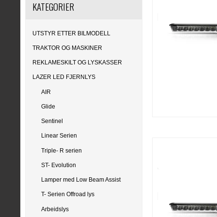
KATEGORIER
UTSTYR ETTER BILMODELL
TRAKTOR OG MASKINER
REKLAMESKILT OG LYSKASSER
LAZER LED FJERNLYS
AIR
Glide
Sentinel
Linear Serien
Triple- R serien
ST- Evolution
Lamper med Low Beam Assist
T- Serien Offroad lys
Arbeidslys