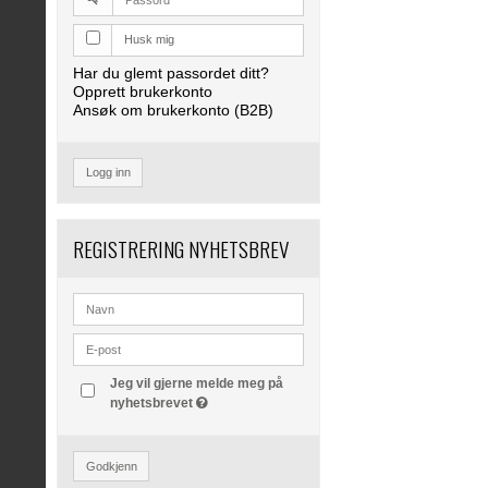
Husk mig
Har du glemt passordet ditt?
Opprett brukerkonto
Ansøk om brukerkonto (B2B)
Logg inn
REGISTRERING NYHETSBREV
Jeg vil gjerne melde meg på
nyhetsbrevet
Godkjenn