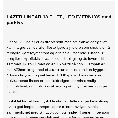
LAZER LINEAR 18 ELITE, LED FJERNLYS med
parklys
Linear 18 Elite er et ekstralys som med sitt slanke design lett
kan integreres i de aller fleste kjøretøy, store som små, uten å
forstyrre kjøretøyets front og originale utseende. Linear-18
benytter høy effektiv 3 watts led teknologi, og de leverer til
sammen
12 150
lumen og en lux verdi på 45%. Lampen er
kun 520mm lang, med et aluminiums- hus som kun bygger
40mm i høyden, og vekten er 1 090 gram.
Den sømløse
polykarbonat linsen er spesialdesignet for minst mulig
luftmotstand, og motvirker at snø og skitt bygger seg opp på
glasset
Lysbildet har et bredt lysbilde uten at dette går på bekostning
av en god lengde. Lampen sprer mindre av lyset vertikalt,
sammenlignet med ST Evolution og Triple- R serien, noe som
gjør denne lampen spesielt godt egnet for montering lavere