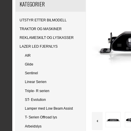
KATEGORIER
UTSTYR ETTER BILMODELL
TRAKTOR OG MASKINER
REKLAMESKILT OG LYSKASSER
LAZER LED FJERNLYS
AIR
Glide
Sentinel
Linear Serien
Triple- R serien
ST- Evolution
Lamper med Low Beam Assist
T- Serien Offroad lys
Arbeidslys