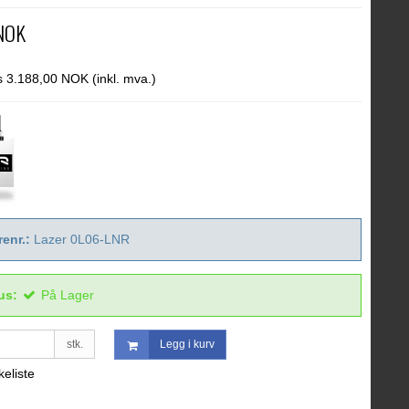
 NOK
ris 3.188,00 NOK
(inkl. mva.)
enr.:
Lazer 0L06-LNR
us:
På Lager
stk.
Legg i kurv
keliste