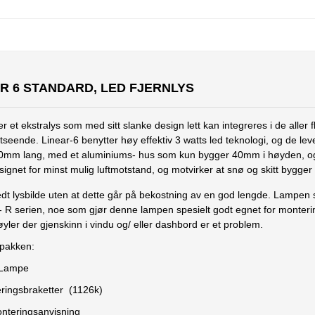
R 6 STANDARD, LED FJERNLYS
r et ekstralys som med sitt slanke design lett kan integreres i de aller 
utseende. Linear-6 benytter høy effektiv 3 watts led teknologi, og de le
0mm lang, med et aluminiums- hus som kun bygger 40mm i høyden, o
esignet for minst mulig luftmotstand, og motvirker at snø og skitt bygge
redt lysbilde uten at dette går på bekostning av en god lengde. Lampen
e- R serien, noe som gjør denne lampen spesielt godt egnet for monterin
yler der gjenskinn i vindu og/ eller dashbord er et problem.
 pakken:
 Lampe
eringsbraketter (1126k)
onteringsanvisning