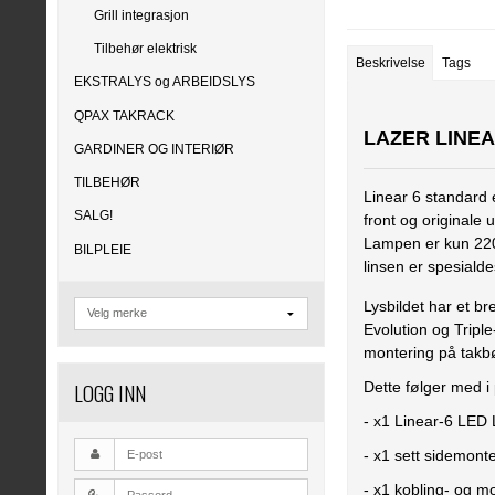
Grill integrasjon
Tilbehør elektrisk
Beskrivelse
Tags
EKSTRALYS og ARBEIDSLYS
QPAX TAKRACK
LAZER LINEA
GARDINER OG INTERIØR
TILBEHØR
Linear 6 standard e
SALG!
front og originale 
Lampen er kun 22
BILPLEIE
linsen er spesiald
Lysbildet har et b
Evolution og Tripl
montering på takbø
LOGG INN
Dette følger med i
- x1 Linear-6 LED
- x1 sett sidemont
- x1 kobling- og m