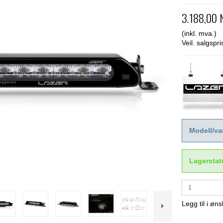
3.188,00
(inkl. mva.)
Veil. salgsp
Modell/var
Lagerstat
Legg til i øns