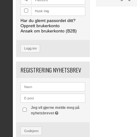
Husk mig
Har du glemt passordet ditt?
Opprett brukerkonto
Ansøk om brukerkonto (B2B)
Logg inn
REGISTRERING NYHETSBREV
Jeg vil gjerne melde meg på
nyhetsbrevet
Godkjenn