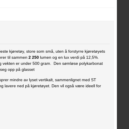
fleste kjøretøy, store som små, uten å forstyrre kjøretøyets
verer til sammen
2 250
lumen og en lux verdi på 12,5%.
g vekten er under 500 gram.
Den sømløse polykarbonat
r seg opp på glasset
 sprer mindre av lyset vertikalt, sammenlignet med ST
g lavere ned på kjøretøyet. Den vil også være ideell for